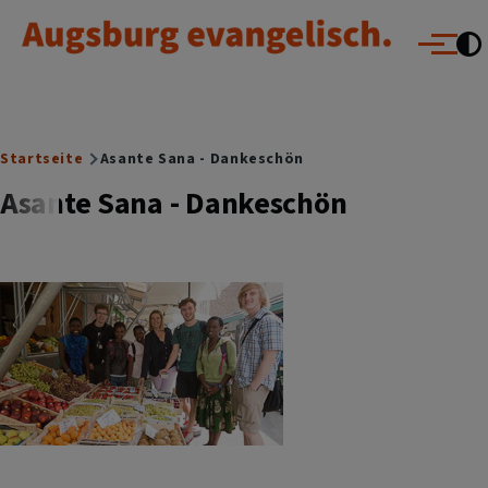
Augsburg evangelisch.
Direkt zum Inhalt
Menü
Breadcrumb
Startseite
Asante Sana - Dankeschön
Asante Sana - Dankeschön