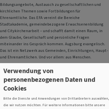
Bildungsangebote, Austausch zu gesellschaftlichen und
kirchlichen Themen sowie Fortbildungen für
Ehrenamtliche. Das EFA vereint die Bereiche
Stadtakademie, gemeindebezogene Erwachsenenbildung
und Citykirchenarbeit – und schafft damit einen Raum, in
dem Glaube, Gesellschaft und persönliche Fragen
miteinander ins Gespräch kommen. Augsburg evangelisch.
Das ist ein Netzwerk aus Gemeinden, Einrichtungen, Haupt-
und Ehrenamtlichen. Und vor allem: aus Menschen.
Verwendung von
personenbezogenen Daten und
Cookies
Bitte die Dienste und Anwendungen von Drittanbietern auswählen
die wir nutzen möchten.
Für weitere Informationen bitte unsere