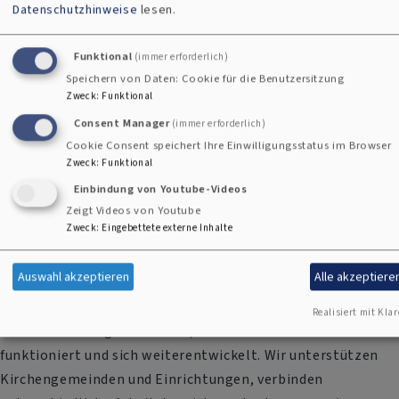
Datenschutzhinweise
lesen.
Funktional
(immer erforderlich)
Speichern von Daten: Cookie für die Benutzersitzung
Zweck
:
Funktional
Consent Manager
(immer erforderlich)
Cookie Consent speichert Ihre Einwilligungsstatus im Browser
Zweck
:
Funktional
Einbindung von Youtube-Videos
Zeigt Videos von Youtube
Zweck
:
Eingebettete externe Inhalte
Klotz / Dekanat
Auswahl akzeptieren
Alle akzeptiere
Was wir konkret tun
Realisiert mit Klar
Als Dekanat sorgen wir dafür, dass dieses Netzwerk
funktioniert und sich weiterentwickelt. Wir unterstützen
Kirchengemeinden und Einrichtungen, verbinden