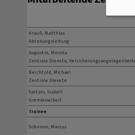
Krauß, Matthias
Abteilungsleitung
Augustin, Monika
Zentrale Dienste, Versicherungsangelegenheit
Berchtold, Michael
Zentrale Dienste
Spitzer, Isabell
Gremienarbeit
Trainee
Schirmer, Marcus