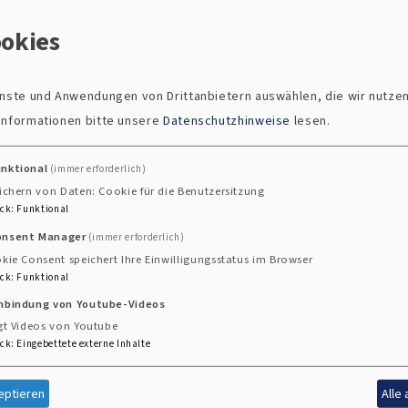
okies
ienste und Anwendungen von Drittanbietern auswählen, die wir nutze
, die Erstellung und den Versand der Einladungen und
 Informationen bitte unsere
Datenschutzhinweise
lesen.
ende Unterausschüsse des
Dekantsausschusses
- Finanz
d Strukturausschuss.
unktional
(immer erforderlich)
ichern von Daten: Cookie für die Benutzersitzung
ck
:
Funktional
onsent Manager
(immer erforderlich)
kie Consent speichert Ihre Einwilligungsstatus im Browser
nste informieren Kirchengemeinden und Einrichtungen üb
ck
:
Funktional
ten innerhalb der ELKB bei der Anschaffung von z. B.
inbindung von Youtube-Videos
er
HKD Handelsgesellschaft
für Kirche und Diakonie mb
gt Videos von Youtube
en in Deutschland mbH
.
ck
:
Eingebettete externe Inhalte
 Dienste
eptieren
Alle