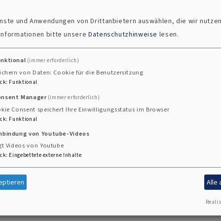
den Menschen wahrnehmen
ienste und Anwendungen von Drittanbietern auswählen, die wir nutze
endes Ziel christlicher Erziehung die Verantwortung vo
 Informationen bitte unsere
Datenschutzhinweise
lesen.
ng vom Kind zum Erwchsenen. Die Evangelische Jugendar
begleitet Jugendliche auf ihrem Weg zur Eigenverantwor
unktional
(immer erforderlich)
 zu mündigen Christen in unserer Gesellschaft unterstü
ichern von Daten: Cookie für die Benutzersitzung
ck
:
Funktional
onsent Manager
(immer erforderlich)
kie Consent speichert Ihre Einwilligungsstatus im Browser
ck
:
Funktional
en und ethischen Fragestellungen
inbindung von Youtube-Videos
n ehrenamtliche Mitarbeitenden
gt Videos von Youtube
mp)
ck
:
Eingebettete externe Inhalte
 der Kommunen
eptieren
Alle
urg engagieren sich
Kirchengemeinden
und das
Evangel
Realis