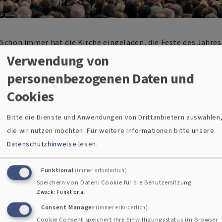
Schon immer hat die Kirche eingeladen, die Feste des Jahres
und des Lebens zu feiern. Vom Advent über Weihnachten,
Verwendung von
Passion und Ostern gestalten die Gemeinden vor Ort ihre
personenbezogenen Daten und
Gottesdienste und Feste
Cookies
Bitte die Dienste und Anwendungen von Drittanbietern auswählen
Evangelisch-Lutherisches Kirchenarchiv Augsburg
die wir nutzen möchten.
Für weitere Informationen bitte unsere
Datenschutzhinweise
lesen.
Funktional
(immer erforderlich)
Speichern von Daten: Cookie für die Benutzersitzung
Zweck
:
Funktional
Consent Manager
(immer erforderlich)
Cookie Consent speichert Ihre Einwilligungsstatus im Browser