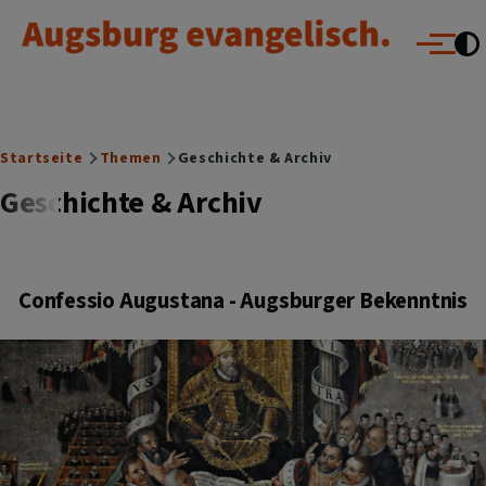
Augsburg evangelisch.
Direkt zum Inhalt
Menü
Breadcrumb
Startseite
Themen
Geschichte & Archiv
Geschichte & Archiv
Confessio Augustana - Augsburger Bekenntnis