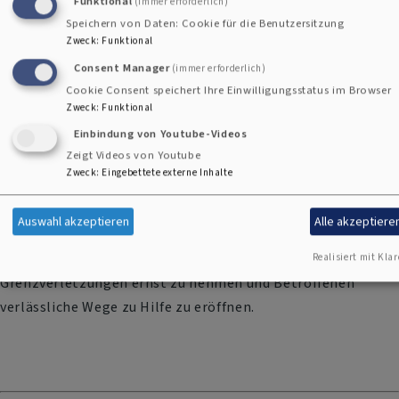
Funktional
(immer erforderlich)
Prävention sexualisierter Gewalt
Speichern von Daten: Cookie für die Benutzersitzung
Zweck
:
Funktional
Consent Manager
(immer erforderlich)
Cookie Consent speichert Ihre Einwilligungsstatus im Browser
Zweck
:
Funktional
Einbindung von Youtube-Videos
Zeigt Videos von Youtube
Zweck
:
Eingebettete externe Inhalte
Auswahl akzeptieren
Alle akzeptiere
Kirchliche Räume sollen sichere Orte sein. Deshalb setzen
wir uns dafür ein, sexualisierte Gewalt zu verhindern,
Realisiert mit Klar
Grenzverletzungen ernst zu nehmen und Betroffenen
verlässliche Wege zu Hilfe zu eröffnen.