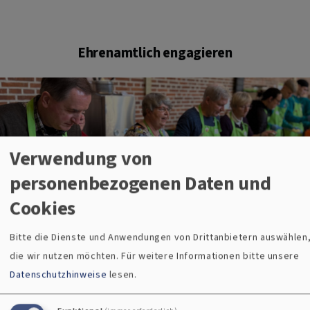
Ehrenamtlich engagieren
Verwendung von
personenbezogenen Daten und
Cookies
Nach evangelischem Verständnis steht jede Christin und
jeder Christ in einem unmittelbaren Verhältnis zu Gott.
Bitte die Dienste und Anwendungen von Drittanbietern auswählen
Daher ist auch jeder getaufte Mensch zur Vermittlung des
die wir nutzen möchten.
Für weitere Informationen bitte unsere
Glaubens an andere Menschen
Datenschutzhinweise
lesen.