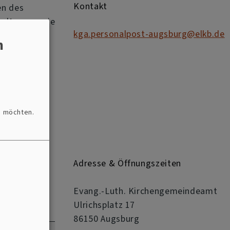
Kontakt
en des
waltung sowie
kga.personalpost-augsburg@elkb.de
 tariflichen
n
ichen
n möchten.
Adresse & Öffnungszeiten
Evang.-Luth. Kirchengemeindeamt
Ulrichsplatz 17
86150 Augsburg