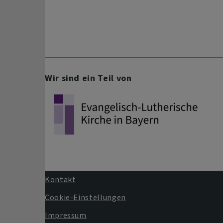
Wir sind ein Teil von
Kontakt
Fußbereichsmenü
Cookie-Einstellungen
Impressum