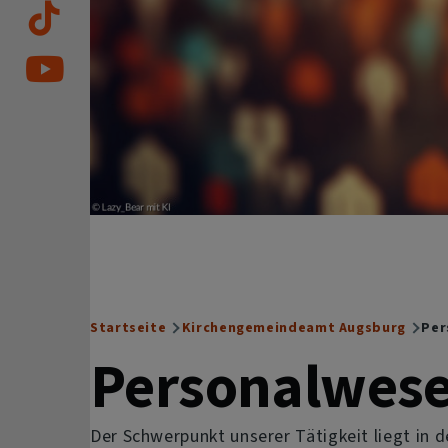
Startseite
Kirchengemeindeamt Augsburg
Per
Breadcrumb
Personalwes
Der Schwerpunkt unserer Tätigkeit liegt in 