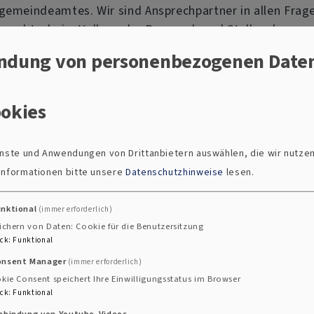
ngemeindeamtes. Wir sind Ansprechpartner in allen Frag
srechts, beim Vollzug der Personal- und Stellenplanver
gen Gehaltsabrechnungsstellen - bei der Umsetzung der
ndung von personenbezogenen Date
nen, gemäß der DiVO bzw. den AVR-Bayern.
. Vertragswesen, Personalaktenführung,
okies
eisekostenabrechnungen sowie die Unterstützung der
tsführungen) in der vertrauensvollen und partnerschaftl
ienste und Anwendungen von Drittanbietern auswählen, die wir nutze
rbeitervertretung
.
 Informationen bitte unsere
Datenschutzhinweise
lesen.
unktional
(immer erforderlich)
lwesen
ichern von Daten: Cookie für die Benutzersitzung
ck
:
Funktional
onsent Manager
(immer erforderlich)
kie Consent speichert Ihre Einwilligungsstatus im Browser
ck
:
Funktional
inbindung von Youtube-Videos