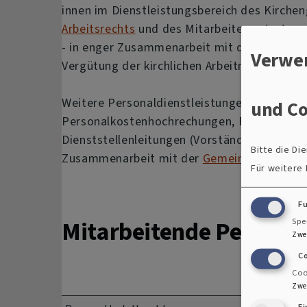
innen im Dienstleistungsbereich des Kirche
Arbeitsrechts
und des Mitarbeitervertretung
- in enger Zusammenarbeit mit den zuständi
Verwe
Vergütung der kirchlichen Arbeitnehmer/-in
Weitere Personaldienstleistungen sind z. B
und Co
Personalkostenhochrechungen, Fahrt- und R
Dienststellenleitungen (Vorstände / Geschäf
Bitte die D
Zusammenarbeit mit der
Gemeinsamen Mita
Für weitere
F
Mitarbeitende Persona
Spe
Zwe
C
Coo
Zwe
E